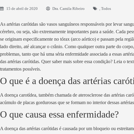
15 de abril de 2020
Dra. Camila Ribeiro
,
Todos
As artérias carótidas são vasos sanguíneos responsáveis por levar sangu
cérebro, ou seja, são extremamente importantes para a saúde. Cada pess
se originam especificamente no tórax (arco aórtico) e passam pela reg
lado direito, até alcançar o crânio. Como qualquer outra parte do corpo, 
problemas, tanto que há uma séria enfermidade associada a essas artéri
das artérias carótidas. Quer saber mais sobre essa condição? Leia o tex
tratamentos possíveis.
O que é a doença das artérias carót
A doença carotídea, também chamada de aterosclerose das artérias caró
acúmulo de placas gordurosas que se formam no interior dessas artéria
O que causa essa enfermidade?
A doença das artérias carótidas é causada por um bloqueio ou estreitame