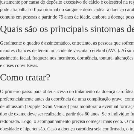
justamente por causa do depósito excessivo de cálcio e colesterol na r
pode atrapalhar o fluxo normal do sangue e desencadear a doença carotí
comuns em pessoas a partir de 75 anos de idade, embora a doença poss
Quais são os principais sintomas d
Geralmente o quadro é assintomático, entretanto, as pessoas que sofrem
maiores chances de terem um acidente vascular cerebral (AVC). Aí si
assimetria facial, fraqueza nos membros, dormência, tontura, alteraçõ
e crises convulsivas.
Como tratar?
O primeiro passo para obter sucesso no tratamento da doença carotídea
preferencialmente antes da ocorrência de uma complicação grave, como
de ultrassom (Doppler Scan Venoso) para monitorar a eventual formação
tipo de exame deve ser realizado a partir dos 60 anos. Se o indivíduo fu
redobrada. Logo, o acompanhamento precisa começar mais cedo. O me
obesidade e hipertensão. Caso a doença carotídea seja confirmada, o t