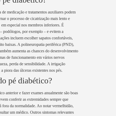
ia de medicação e tratamentos auxiliares podem
nar o processo de cicatrização mais lento e
, em especial nos membros inferiores. É
– podólogos, por exemplo – e evitem a
ações incluem escolher sapatos confortáveis,
to baixas. A polineuropatia periférica (PND),
 também aumenta as chances do desenvolvimento
emas de funcionamento em vários nervos
eza, perda de sensibilidade. A irrigação
a piora das úlceras existentes nos pés.
do pé diabético?
pico anterior e fazer exames anualmente são boas
devem conferir as extremidades sempre que
tá fora da normalidade. Ao notar vermelhidão,
onsultar um médico. Outros sintomas relevantes