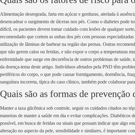
Alimentação desregrada, farta em açúcar e gorduras, atrelada à ausênc
desencadear o surgimento de úlceras nos pés. Como o diabetes pode tor
difícil, os pacientes devem tomar cuidado com lesões de qualquer sorte
recomendado que cortem as unhas dos pés com pessoas especializadas 
utilização de lâminas de barbear na região das pernas. Outras recomend
que não gerem calos ou feridas, e não expor o corpo a temperaturas mui
enfermidade que surge em decorrência de outros problemas de saúde,
da doença-tema deste artigo. Indivíduos afetados pela PND têm probl
periféricos do corpo, o que pode causar formigamento, dormência, fraqu
sanguínea incorreta, típica do caso clínico, também pode colaborar para 
Quais são as formas de prevenção 
Manter a taxa glicêmica sob controle, seguir os cuidados citados no tó
maneiras de manter a saúde em dia e evitar complicações. Diabéticos 
possível, em busca de feridas ou sinais que possam indicar que algo es
alteração no aspecto da pele, sensibilidade e similares, é importante c