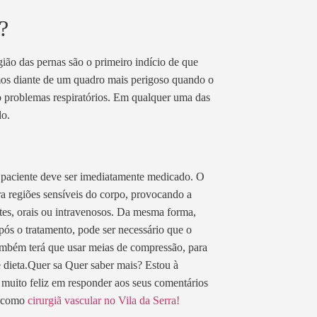
?
gião das pernas são o primeiro indício de que
mos diante de um quadro mais perigoso quando o
o problemas respiratórios. Em qualquer uma das
do.
o paciente deve ser imediatamente medicado. O
a regiões sensíveis do corpo, provocando a
tes, orais ou intravenosos. Da mesma forma,
pós o tratamento, pode ser necessário que o
ambém terá que usar meias de compressão, para
 e dieta.Quer sa Quer saber mais? Estou à
i muito feliz em responder aos seus comentários
ho como
cirurgiã vascular no Vila da Serra!