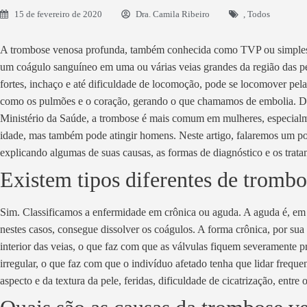
15 de fevereiro de 2020
Dra. Camila Ribeiro
,
Todos
A trombose venosa profunda, também conhecida como TVP ou simplesm
um coágulo sanguíneo em uma ou várias veias grandes da região das pe
fortes, inchaço e até dificuldade de locomoção, pode se locomover pela 
como os pulmões e o coração, gerando o que chamamos de embolia. De
Ministério da Saúde, a trombose é mais comum em mulheres, especialme
idade, mas também pode atingir homens. Neste artigo, falaremos um p
explicando algumas de suas causas, as formas de diagnóstico e os trata
Existem tipos diferentes de tromb
Sim. Classificamos a enfermidade em crônica ou aguda. A aguda é, em g
nestes casos, consegue dissolver os coágulos. A forma crônica, por sua
interior das veias, o que faz com que as válvulas fiquem severamente p
irregular, o que faz com que o indivíduo afetado tenha que lidar frequ
aspecto e da textura da pele, feridas, dificuldade de cicatrização, entre 