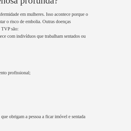
enosa profunda?
nfermidade em mulheres. Isso acontece porque o
ar o risco de embolia. Outras doenças
a TVP são:
ece com indivíduos que trabalham sentados ou
to profissional;
s que obrigam a pessoa a ficar imóvel e sentada