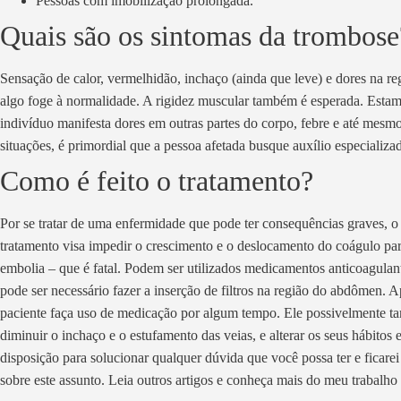
Pessoas com imobilização prolongada.
Quais são os sintomas da trombose
Sensação de calor, vermelhidão, inchaço (ainda que leve) e dores na re
algo foge à normalidade. A rigidez muscular também é esperada. Esta
indivíduo manifesta dores em outras partes do corpo, febre e até mesm
situações, é primordial que a pessoa afetada busque auxílio especializa
Como é feito o tratamento?
Por se tratar de uma enfermidade que pode ter consequências graves, 
tratamento visa impedir o crescimento e o deslocamento do coágulo par
embolia – que é fatal. Podem ser utilizados medicamentos anticoagulan
pode ser necessário fazer a inserção de filtros na região do abdômen. A
paciente faça uso de medicação por algum tempo. Ele possivelmente t
diminuir o inchaço e o estufamento das veias, e alterar os seus hábitos
disposição para solucionar qualquer dúvida que você possa ter e ficare
sobre este assunto. Leia outros artigos e conheça mais do meu trabal